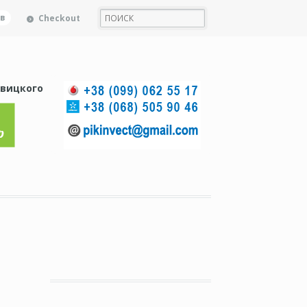
ов
Checkout
вицкого