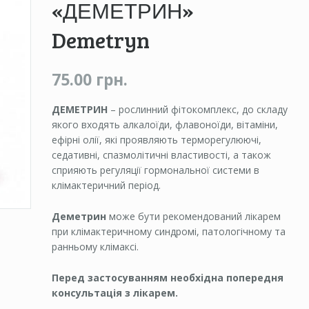
«ДЕМЕТРИН»
Demetryn
75.00 грн.
ДЕМЕТРИН
– рослинний фітокомплекс, до складу
якого входять алкалоїди, флавоноїди, вітаміни,
ефірні олії, які проявляють терморегулюючі,
седативні, спазмолітичні властивості, а також
сприяють регуляції гормональної системи в
клімактеричний період.
Деметрин
може бути рекомендований лікарем
при клімактеричному синдромі, патологічному та
ранньому клімаксі.
Перед застосуванням необх
i
дна попередня
консультація з л
i
карем.